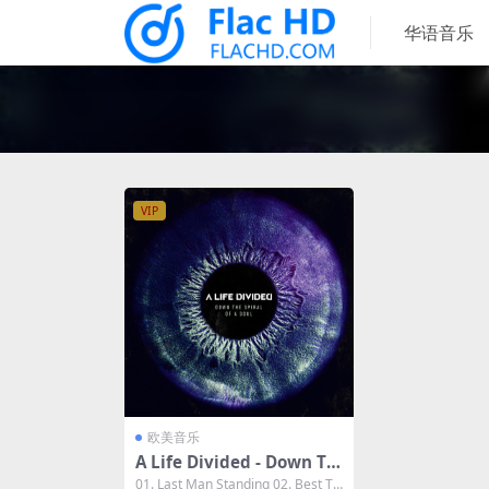
华语音乐
VIP
欧美音乐
A Life Divided - Down Th
e Spiral Of A Soul 2023 [2
01. Last Man Standing 02. Best Ti