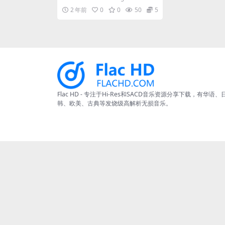
4Bit/44.1Hz] [Hi-Res Flac
me 03. ...
2 年前
0
0
50
5
580MB]
Flac HD - 专注于Hi-Res和SACD音乐资源分享下载，有华语、
韩、欧美、古典等发烧级高解析无损音乐。