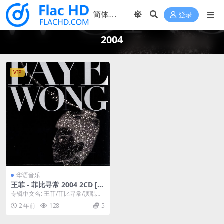
登录
2004
VIP
华语音乐
王菲 - 菲比寻常 2004 2CD [S
ACD ISO 7.61GB]
专辑中文名: 王菲/菲比寻常/演唱会/
LIVE 歌手: 王菲 音乐风格: 流行 ...
2 年前
128
5