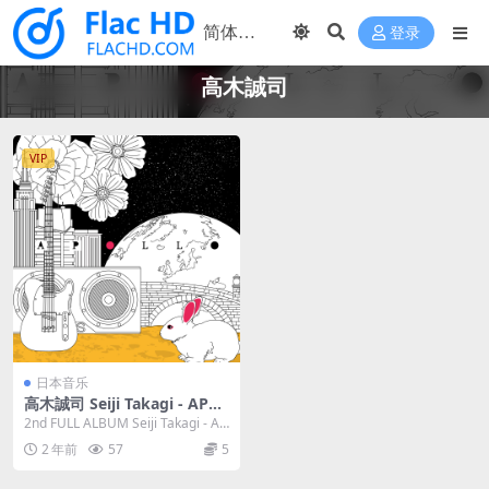
登录
高木誠司
VIP
日本音乐
高木誠司 Seiji Takagi - APOL
LO [24Bit/48kHz] [Hi-Res Fl
2nd FULL ALBUM Seiji Takagi - AP
ac 512MB]
OLLO (20...
2 年前
57
5