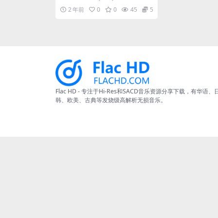
it/48kHz] [Hi-Res Flac 51
(3:59) ...
2 年前
0
0
45
5
3MB]
Flac HD - 专注于Hi-Res和SACD音乐资源分享下载，有华语、
韩、欧美、古典等发烧级高解析无损音乐。