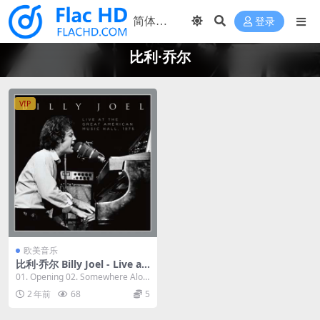
登录
比利·乔尔
VIP
欧美音乐
比利·乔尔 Billy Joel - Live at
the Great American Music
01. Opening 02. Somewhere Alon
Hall 1975 (2023) [24Bit/44.1
g the Line...
2 年前
68
5
kHz] [Hi-Res Flac 828MB]