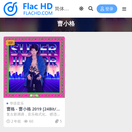
登录
曹小格
VIP
华语音乐
曹格 - 曹小格 2019 [24Bit/48
KHz] [Hi-Res WAV 646MB]
复古新调调，音乐格式化。 睽违三
年， 就是音乐X滚石唱片X金曲歌王
2 年前
60
5
曹格 联盟打造...