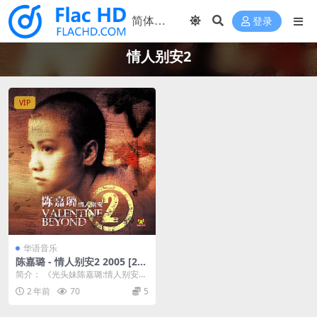
登录
情人别安2
VIP
华语音乐
陈嘉璐 - 情人别安2 2005 [24
bit/96kHz] [Hi-Res Flac 938
简介： 《光头妹陈嘉璐:情人别安
MB]
2》Beyond终于谢幕了，刚满了22
2 年前
70
5
岁。世间行...