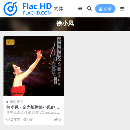
登录
徐小凤
VIP
华语音乐
徐小凤 - 金光灿烂徐小凤87演
唱会 [24bit/96kHz] [Hi-Res
蓝光原盘提取 曲目 01. Overture 0
Flac 3.04G]
2. 婚纱背后 03. 流下眼泪...
2 年前
93
5