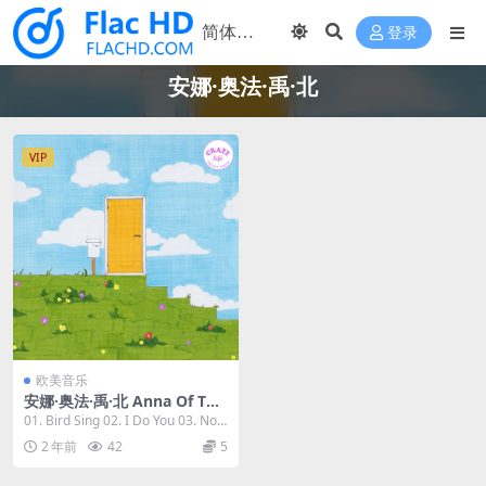
登录
安娜·奥法·禹·北
VIP
欧美音乐
安娜·奥法·禹·北 Anna Of The
North - Crazy Life (Deluxe)
01. Bird Sing 02. I Do You 03. Nob
2023 [24Bit/44.1kHz] [Hi-Re
ody 04...
2 年前
42
5
s Flac 543MB]