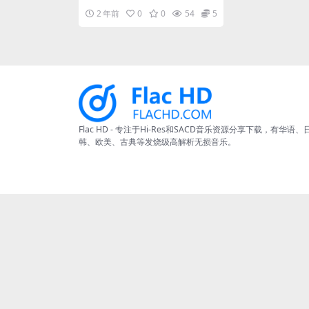
[Hi-Res Flac 1.31GB]
e my l...
2 年前
0
0
54
5
Flac HD - 专注于Hi-Res和SACD音乐资源分享下载，有华语、
韩、欧美、古典等发烧级高解析无损音乐。