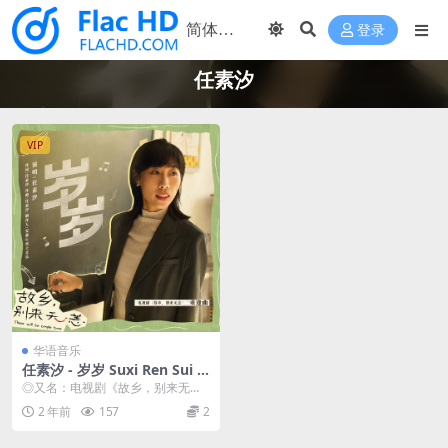
登录
任素汐
VIP
华语音乐
任素汐 - 岁岁 Suxi Ren Sui S
ui 2023 [24bit/192kHz] [Hi-
◎又名：电视剧《故乡，别来无
Res Flac 264MB]
恙》重逢曲 ◎表演者：任素汐 ◎流
2 年前
157
2
派：原声 ◎专辑类...