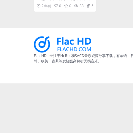
hanging Horses (1969) [2
(The Incredible String Ba...
2 年前
0
0
33
5
4bit/96kHz] [Hi-Res Flac
1.01GB]
Flac HD - 专注于Hi-Res和SACD音乐资源分享下载，有华语、
韩、欧美、古典等发烧级高解析无损音乐。