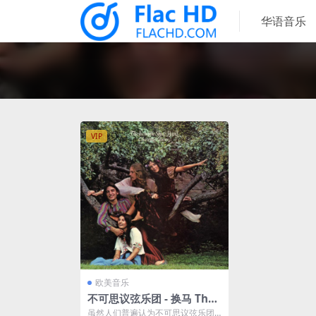
华语音乐
VIP
欧美音乐
不可思议弦乐团 - 换马 The I
ncredible String Band - C
虽然人们普遍认为不可思议弦乐团