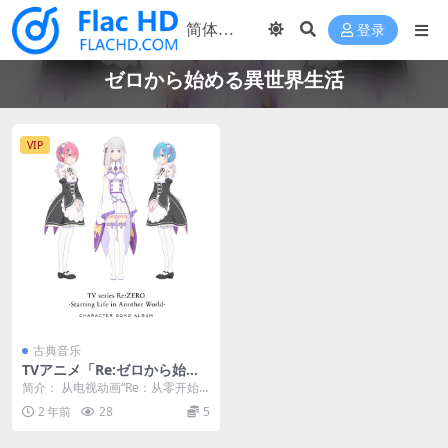
登录
ゼロから始める異世界生活
VIP
古典音乐
TVアニメ「Re:ゼロから始め
る異世界生活」キャラクター
简介： 从电视动画“Re：从零开始
ソングアルバム 2021 [Hi-Res
的异世界生活”中，将发行包含著名
2 年前
28
5
Flac 469MB]
歌曲和未录制歌...