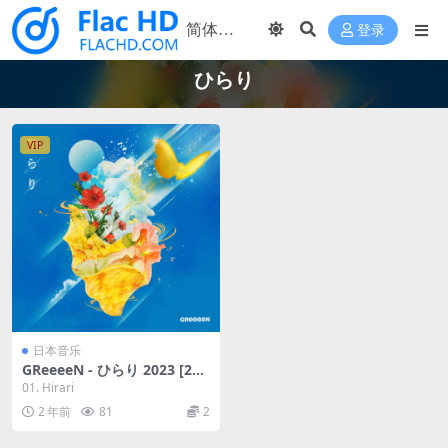
登录
ひらり
VIP
日本音乐
GReeeeN - ひらり 2023 [24b
it/48kHz] [Hi-Res Flac 44.8
01. Hirari
MB]
2 年前
81
2