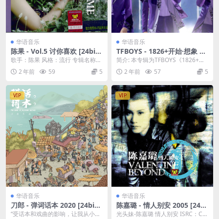
华语音乐
华语音乐
陈果 - Vol.5 讨你喜欢 [24bit/
TFBOYS - 1826+开始·想象 TF
96kHz] [Hi-Res Flac 990MB]
BOYS 五周年演唱会 2018 24
歌手：陈果 风格：流行 专辑名称：
简介: 本专辑为TFBOYS《1826+开
bits/48Khz [Hi-Res Flac 1.0
陈果 Vol.5 讨你喜欢 日期：2007-
始·想象TFBOYS五周年演唱会》上
2 年前
59
5
2 年前
57
5
2GB]
0...
表...
VIP
VIP
华语音乐
华语音乐
刀郎 - 弹词话本 2020 [24bit/
陈嘉璐 - 情人别安 2005 [24bi
48kHz] [Hi-Res Flac 571MB]
t/96kHz] [Hi-Res Flac 787M
“受话本和戏曲的影响，让我从小对
光头妹-陈嘉璐 情人别安 ISRC：CN