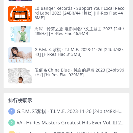
Ed Banger Records - Support Your Local Reco
rd Label 2023 [24Bit/44.1kHz] [Hi-Res Flac 44
6MB]
周深 - 铃芽之旅 电影同名中文主题曲 2023 [24b/
48kHz] [Hi-Res Flac 46.9MB]
G.E.M. 邓紫棋 - T.I.M.E. 2023-11-26 [24bit/48k
Hz] [Hi-Res Flac 313MB]
伍佰 & China Blue - 纯白的起点 2023 [24bit/96
kHz] [Hi-Res Flac 929MB]
排行榜展示
G.E.M. 邓紫棋 - T.I.M.E. 2023-11-26 [24bit/48kHz] [Hi-Res Flac 313MB]
1
VA - Hi-Res Masters Greatest Hits Ever Vol. III 2023 [24Bit/192kHz] [Hi-Res Flac 10.5GB]
2