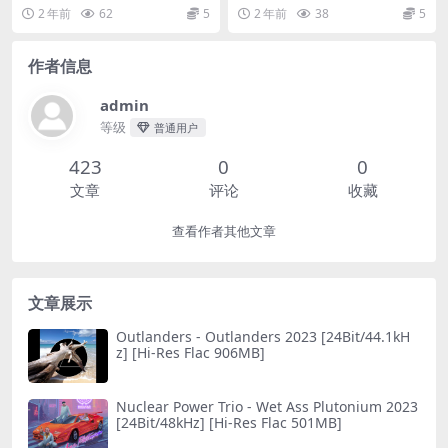
B]
江南就有一种深深的情节，而苏州
-F28-05-380-00/A.J6 ...
2 年前
62
5
2 年前
38
5
符合了我对江南所有...
作者信息
admin
等级
普通用户
423
0
0
文章
评论
收藏
查看作者其他文章
文章展示
Outlanders - Outlanders 2023 [24Bit/44.1kH
z] [Hi-Res Flac 906MB]
Nuclear Power Trio - Wet Ass Plutonium 2023
[24Bit/48kHz] [Hi-Res Flac 501MB]