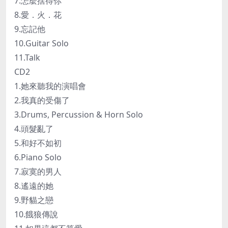
7.怎麼捨得你
8.愛．火．花
9.忘記他
10.Guitar Solo
11.Talk
CD2
1.她來聽我的演唱會
2.我真的受傷了
3.Drums, Percussion & Horn Solo
4.頭髮亂了
5.和好不如初
6.Piano Solo
7.寂寞的男人
8.遙遠的她
9.野貓之戀
10.餓狼傳說