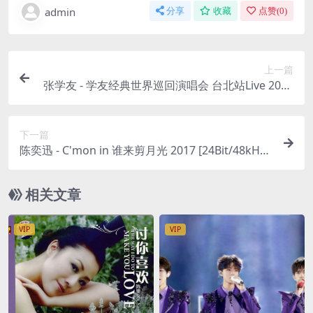
admin
分享
收藏
点赞(
0
)
上一篇
张学友 - 学友经典世界巡回演唱会 台北站Live 2021
[24Bit/48kHz] [Hi-Res Flac 2GB]
下一篇
陈奕迅 - C'mon in 谁来剪月光 2017 [24Bit/48kHz]
[Hi-Res Flac 440MB]
相关文章
VIP
VIP