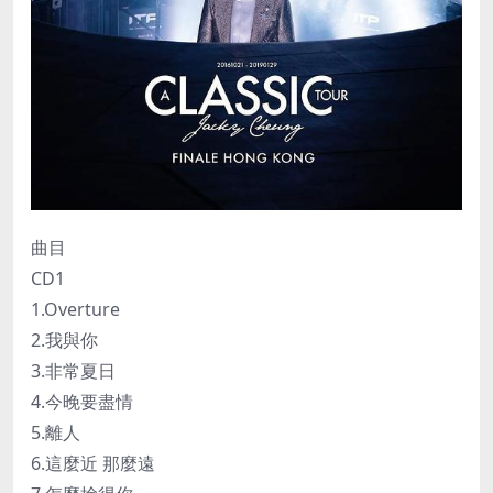
曲目
CD1
1.Overture
2.我與你
3.非常夏日
4.今晚要盡情
5.離人
6.這麼近 那麼遠