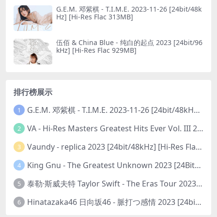
G.E.M. 邓紫棋 - T.I.M.E. 2023-11-26 [24bit/48k
Hz] [Hi-Res Flac 313MB]
伍佰 & China Blue - 纯白的起点 2023 [24bit/96
kHz] [Hi-Res Flac 929MB]
排行榜展示
G.E.M. 邓紫棋 - T.I.M.E. 2023-11-26 [24bit/48kHz] [Hi-Res Flac 313MB]
1
VA - Hi-Res Masters Greatest Hits Ever Vol. III 2023 [24Bit/192kHz] [Hi-Res Flac 10.5GB]
2
Vaundy - replica 2023 [24bit/48kHz] [Hi-Res Flac 1.6GB]
3
King Gnu - The Greatest Unknown 2023 [24Bit/48kHz] [Hi-Res Flac 752MB]
4
泰勒·斯威夫特 Taylor Swift - The Eras Tour 2023 [24bit/44.1kHz] [Hi-Res Flac 2.02GB]
5
Hinatazaka46 日向坂46 - 脈打つ感情 2023 [24bit/96kHz] [Hi-Res Flac 3.3GB]
6