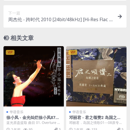
下一篇
周杰伦 - 跨时代 2010 [24bit/48kHz] [Hi-Res Flac 5
39MB]
相关文章
VIP
VIP
华语音乐
华语音乐
徐小凤 - 金光灿烂徐小凤87演
邓丽君 - 君之颂赞2 岛国之情
唱会 [24bit/96kHz] [Hi-Res
歌 DSD [8xSACD ISO 14.1G
蓝光原盘提取 曲目 01. Overture 0
邓丽君．岛国之情歌01---08原专辑
Flac 3.04G]
B]
2. 婚纱背后 03. 流下眼泪...
「终极发烧」SHM-SACD．「珍
2 年前
95
5
2 年前
153
5