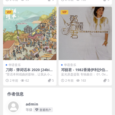
罕」出...
VIP
VIP
华语音乐
华语音乐
刀郎 - 弹词话本 2020 [24bit/
邓丽君 - 1982香港伊利沙伯体
48kHz] [Hi-Res Flac 571MB]
育馆演唱会 [24bit/96khz] [H
“受话本和戏曲的影响，让我从小对
蓝光原盘提取 专辑曲目： 01. Over
i-Res FLAC 2.54GB]
江南就有一种深深的情节，而苏州
ture 02. 爱像一首歌 03. ...
2 年前
62
5
2 年前
163
5
符合了我对江南所有...
作者信息
admin
等级
普通用户