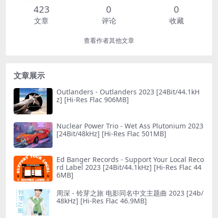
423
0
0
文章
评论
收藏
查看作者其他文章
文章展示
Outlanders - Outlanders 2023 [24Bit/44.1kH
z] [Hi-Res Flac 906MB]
Nuclear Power Trio - Wet Ass Plutonium 2023
[24Bit/48kHz] [Hi-Res Flac 501MB]
Ed Banger Records - Support Your Local Reco
rd Label 2023 [24Bit/44.1kHz] [Hi-Res Flac 44
6MB]
周深 - 铃芽之旅 电影同名中文主题曲 2023 [24b/
48kHz] [Hi-Res Flac 46.9MB]