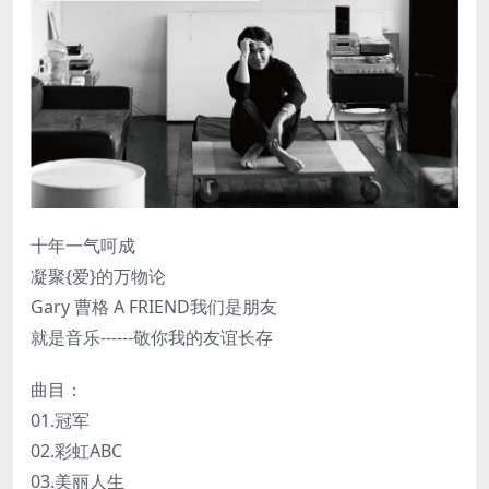
十年一气呵成
凝聚{爱}的万物论
Gary 曹格 A FRIEND我们是朋友
就是音乐------敬你我的友谊长存
曲目：
01.冠军
02.彩虹ABC
03.美丽人生