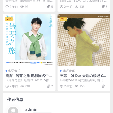
mond Heart 2021 [24bit/48
唱会 香港站 再见篇 2021 [24
音乐流派 : 华语流行 出版厂牌 : 华
曲目 CD1 1.Overture 2.我與你 3.非
kHz] [Hi-Res Flac 486MB]
Bit/48kHz] [Hi-Res Flac 2.0
研国际 发行时间 : 2021-07-2...
常夏日 4.今晚要盡情 5...
2 年前
93
5
2 年前
136
5
8GB]
VIP
VIP
华语音乐
华语音乐
周深 - 铃芽之旅 电影同名中文
王菲 - Di-Dar 天后の战纪 Coll
主题曲 2023 [24b/48kHz] [H
ection Box 2 2020 [SACD IS
《铃芽之旅》是由RADWIMPS作
环球以SACD 制式重新印制 由《天
i-Res Flac 46.9MB]
O 1.72GB]
曲，白夜、午上、袁天野中文填
空》至《敷衍》及特别选辑的《Mo
2 年前
218
2
2 年前
156
5
词，周深演唱的一首...
re Fay...
作者信息
admin