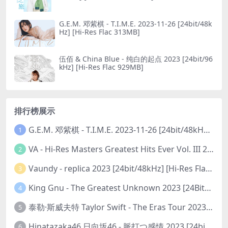
G.E.M. 邓紫棋 - T.I.M.E. 2023-11-26 [24bit/48k
Hz] [Hi-Res Flac 313MB]
伍佰 & China Blue - 纯白的起点 2023 [24bit/96
kHz] [Hi-Res Flac 929MB]
排行榜展示
G.E.M. 邓紫棋 - T.I.M.E. 2023-11-26 [24bit/48kHz] [Hi-Res Flac 313MB]
1
VA - Hi-Res Masters Greatest Hits Ever Vol. III 2023 [24Bit/192kHz] [Hi-Res Flac 10.5GB]
2
Vaundy - replica 2023 [24bit/48kHz] [Hi-Res Flac 1.6GB]
3
King Gnu - The Greatest Unknown 2023 [24Bit/48kHz] [Hi-Res Flac 752MB]
4
泰勒·斯威夫特 Taylor Swift - The Eras Tour 2023 [24bit/44.1kHz] [Hi-Res Flac 2.02GB]
5
Hinatazaka46 日向坂46 - 脈打つ感情 2023 [24bit/96kHz] [Hi-Res Flac 3.3GB]
6