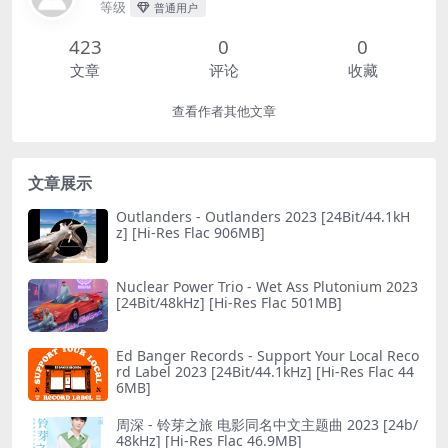
等级
普通用户
423
0
0
文章
评论
收藏
查看作者其他文章
文章展示
Outlanders - Outlanders 2023 [24Bit/44.1kH
z] [Hi-Res Flac 906MB]
Nuclear Power Trio - Wet Ass Plutonium 2023
[24Bit/48kHz] [Hi-Res Flac 501MB]
Ed Banger Records - Support Your Local Reco
rd Label 2023 [24Bit/44.1kHz] [Hi-Res Flac 44
6MB]
周深 - 铃芽之旅 电影同名中文主题曲 2023 [24b/
48kHz] [Hi-Res Flac 46.9MB]