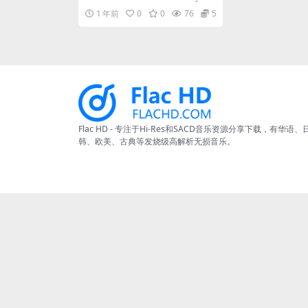
Hz] [Hi-Res Flac 264MB]
n't Love It...
1 年前
0
0
76
5
Flac HD - 专注于Hi-Res和SACD音乐资源分享下载，有华语、
韩、欧美、古典等发烧级高解析无损音乐。