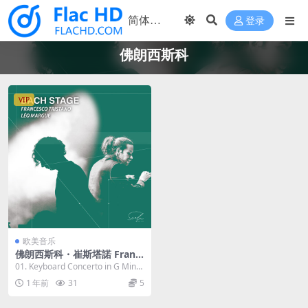
登录
佛朗西斯科
VIP
欧美音乐
佛朗西斯科・崔斯塔諾 Franc
esco Tristano Schlimé - Bac
01. Keyboard Concerto in G Mino
h Stage 2023 [24bit/48kHz]
r, BWV 10...
1 年前
31
5
[Hi-Res Flac 482MB]